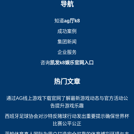
导航
知道
ag厅k8
成功案例
集团新闻
企业服务
咨询
凯发k8娱乐官网入口
热门文章
通过AG线上游戏下载官网了解最新游戏动态与官方活动公
告提升游戏乐趣
西班牙足球协会对沙特反赌球行动发出重要提示确保世界杯
比赛公平公正