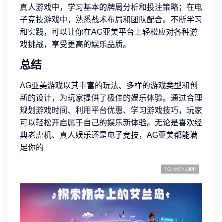
真人游戏中，学习基本的牌局分析和投注策略；在电
子竞技游戏中，熟悉战术布局和团队配合。不断学习
和实践，可以让你在AG亚美平台上轻松应对各种游
戏挑战，享受更高的娱乐品质。
总结
AG亚美游戏以其丰富的玩法、多样的游戏类型和创
新的设计，为玩家提供了极佳的娱乐体验。通过合理
规划游戏时间、利用平台优惠、学习游戏技巧，玩家
可以轻松开启属于自己的娱乐新体验。无论是喜欢经
典老虎机、真人娱乐还是电子竞技，AG亚美都能满
足你的