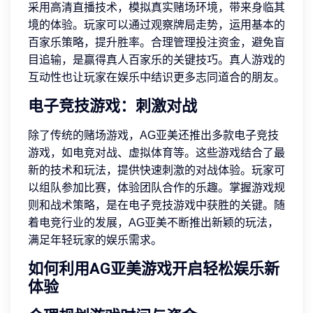
采用高清直播技术，模拟真实赌场环境，带来身临其
境的体验。玩家可以通过观察牌局走势，运用基本的
百家乐策略，提升胜率。合理管理投注资金，避免盲
目追输，是赢得真人百家乐的关键技巧。真人游戏的
互动性也让玩家在娱乐中结识更多志同道合的朋友。
电子竞技游戏：刺激对战
除了传统的赌场游戏，AG亚美还推出多款电子竞技
游戏，如电竞对战、虚拟体育等。这些游戏结合了最
新的技术和玩法，提供快速刺激的对战体验。玩家可
以组队参加比赛，体验团队合作的乐趣。掌握游戏规
则和战术策略，是在电子竞技游戏中获胜的关键。随
着电竞行业的发展，AG亚美不断推出新颖的玩法，
满足年轻玩家的娱乐需求。
如何利用AG亚美游戏开启轻松娱乐新
体验