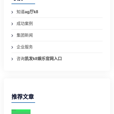
知道
ag厅k8
成功案例
集团新闻
企业服务
咨询
凯发k8娱乐官网入口
推荐文章