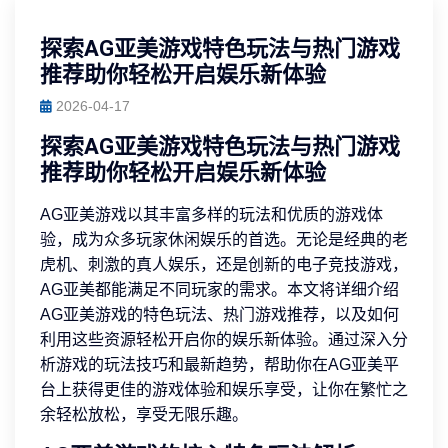
探索AG亚美游戏特色玩法与热门游戏
推荐助你轻松开启娱乐新体验
2026-04-17
探索AG亚美游戏特色玩法与热门游戏
推荐助你轻松开启娱乐新体验
AG亚美游戏以其丰富多样的玩法和优质的游戏体
验，成为众多玩家休闲娱乐的首选。无论是经典的老
虎机、刺激的真人娱乐，还是创新的电子竞技游戏，
AG亚美都能满足不同玩家的需求。本文将详细介绍
AG亚美游戏的特色玩法、热门游戏推荐，以及如何
利用这些资源轻松开启你的娱乐新体验。通过深入分
析游戏的玩法技巧和最新趋势，帮助你在AG亚美平
台上获得更佳的游戏体验和娱乐享受，让你在繁忙之
余轻松放松，享受无限乐趣。