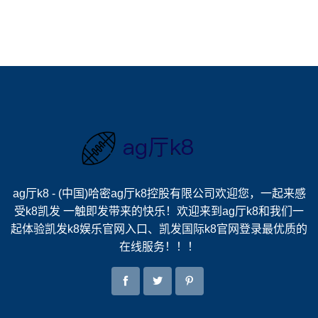
ag厅k8 - (中国)哈密ag厅k8控股有限公司欢迎您，一起来感
受k8凯发 一触即发带来的快乐！欢迎来到ag厅k8和我们一
起体验凯发k8娱乐官网入口、凯发国际k8官网登录最优质的
在线服务！！！