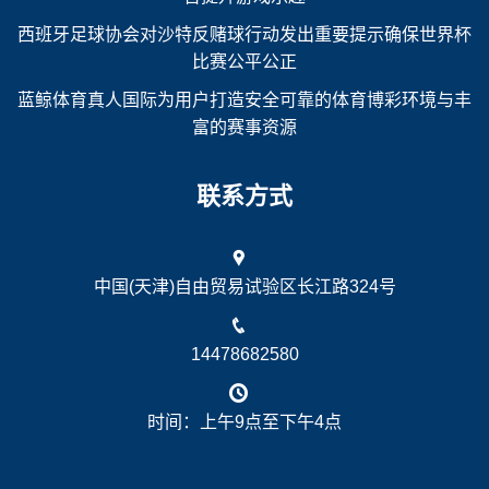
西班牙足球协会对沙特反赌球行动发出重要提示确保世界杯
比赛公平公正
蓝鲸体育真人国际为用户打造安全可靠的体育博彩环境与丰
富的赛事资源
联系方式
中国(天津)自由贸易试验区长江路324号
14478682580
时间：上午9点至下午4点