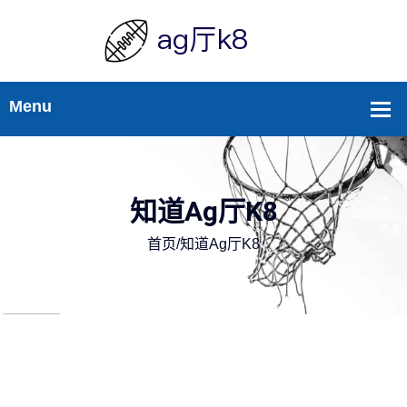
知道ag厅k8
首页
/
知道ag厅k8