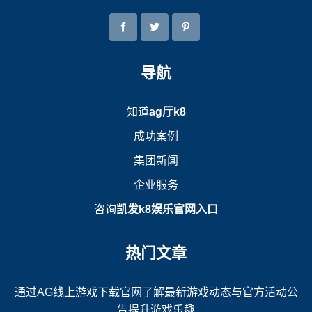
导航
知道
ag厅k8
成功案例
集团新闻
企业服务
咨询
凯发k8娱乐官网入口
热门文章
通过AG线上游戏下载官网了解最新游戏动态与官方活动公
告提升游戏乐趣