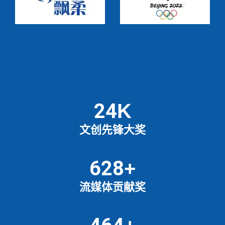
25
K
文创先锋大奖
659
+
流媒体贡献奖