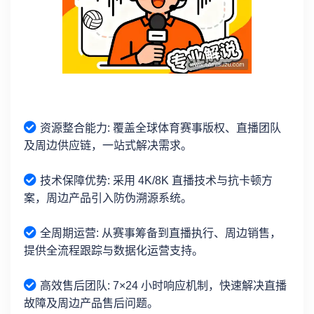
资源整合能力: 覆盖全球体育赛事版权、直播团队
及周边供应链，一站式解决需求。
技术保障优势: 采用 4K/8K 直播技术与抗卡顿方
案，周边产品引入防伪溯源系统。
全周期运营: 从赛事筹备到直播执行、周边销售，
提供全流程跟踪与数据化运营支持。
高效售后团队: 7×24 小时响应机制，快速解决直播
故障及周边产品售后问题。