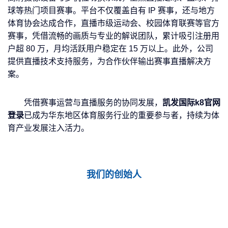
球等热门项目赛事。平台不仅覆盖自有 IP 赛事，还与地方
体育协会达成合作，直播市级运动会、校园体育联赛等官方
赛事，凭借流畅的画质与专业的解说团队，累计吸引注册用
户超 80 万，月均活跃用户稳定在 15 万以上。此外，公司
提供直播技术支持服务，为合作伙伴输出赛事直播解决方
案。
凭借赛事运营与直播服务的协同发展，
凯发国际k8官网
登录
已成为华东地区体育服务行业的重要参与者，持续为体
育产业发展注入活力。
我们的创始人