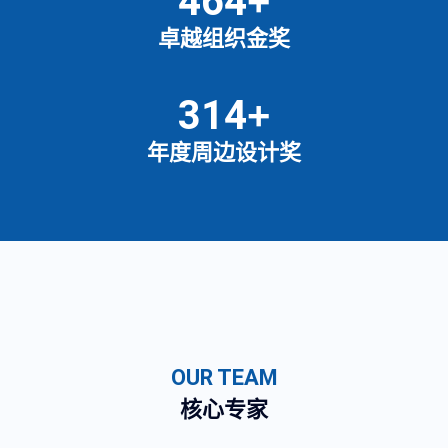
487
+
卓越组织金奖
346
+
年度周边设计奖
OUR TEAM
核心专家