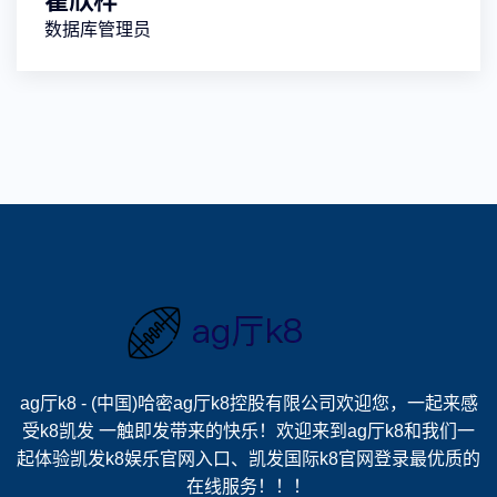
翟欣梓
数据库管理员
ag厅k8 - (中国)哈密ag厅k8控股有限公司欢迎您，一起来感
受k8凯发 一触即发带来的快乐！欢迎来到ag厅k8和我们一
起体验凯发k8娱乐官网入口、凯发国际k8官网登录最优质的
在线服务！！！