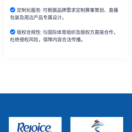
定制化服务: 可根据品牌需求定制赛事策划、直播
包装及周边产品专属设计。
版权合规性: 与国际体育组织及版权方直接合作，
杜绝侵权风险，保障内容合法传播。