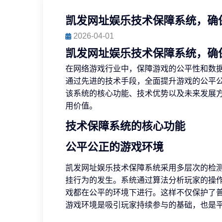
凯发网址娱乐技术保障系统，确
2026-04-01
凯发网址娱乐技术保障系统，确
在网络游戏行业中，保障游戏的公平性和数
通过先进的技术手段，全面提升游戏的公平
该系统的核心功能、技术优势以及未来发展
用价值。
技术保障系统的核心功能
公平公正的游戏环境
凯发网址娱乐技术保障系统采用多层次的检
挂行为的发生。系统通过算法分析玩家的操
戏都在公平的环境下进行。这样不仅保护了
游戏环境是吸引玩家持续参与的基础，也是