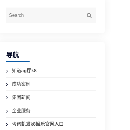
导航
知道
ag厅k8
成功案例
集团新闻
企业服务
咨询
凯发k8娱乐官网入口