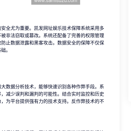
的安全尤为重要。凯发网址娱乐技术保障系统采用多
不被非法窃取或篡改。系统还配备了完善的权限管理
效防止数据泄露和黑客攻击。数据安全的保障不仅保
基础。
和大数据分析技术，能够快速识别各种作弊手段。系
率，减少误判和漏判的可能性。结合实时监控和历史
为，为平台提供强有力的技术支持。反作弊技术的不