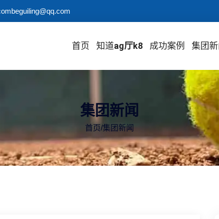
combeguiling@qq.com
首页
知道
ag厅k8
成功案例
集团新
集团新闻
首页
/
集团新闻