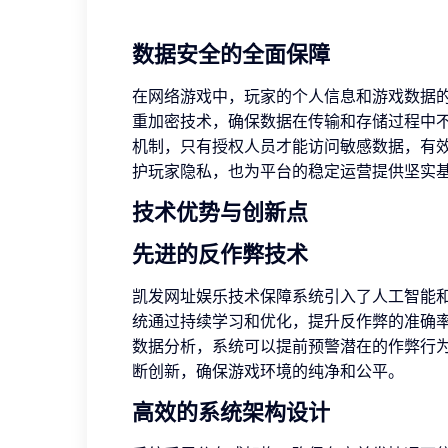
数据安全的全面保障
在网络游戏中，玩家的个人信息和游戏数据
重加密技术，确保数据在传输和存储过程中
机制，只有授权人员才能访问敏感数据，有
护玩家隐私，也为平台的稳定运营提供坚实
技术优势与创新点
先进的反作弊技术
凯发网址娱乐技术保障系统引入了人工智能
统通过持续学习和优化，提升反作弊的准确
数据分析，系统可以提前预警潜在的作弊行
断创新，确保游戏环境的纯净和公平。
高效的系统架构设计