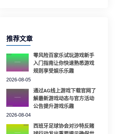
推荐文章
零风险百家乐试玩游戏新手
入门指南让你快速熟悉游戏
规则享受娱乐乐趣
2026-08-05
通过AG线上游戏下载官网了
解最新游戏动态与官方活动
公告提升游戏乐趣
2026-08-04
西班牙足球协会对沙特反赌
球行动发出重要提示确保世