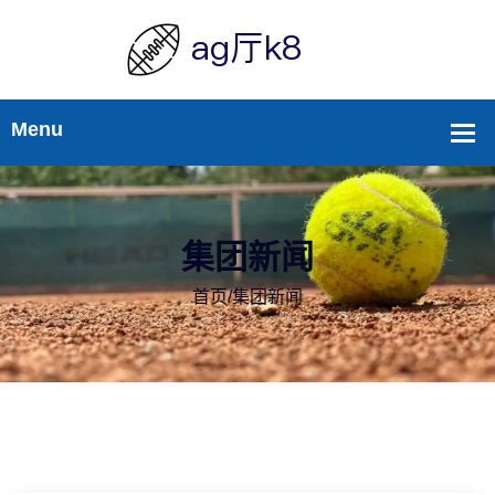
集团新闻
首页
/
集团新闻