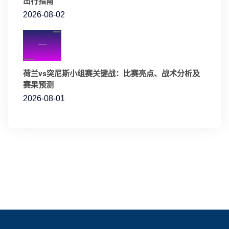
出行指南
2026-08-02
荷兰vs突尼斯小组赛关键战：比赛亮点、战术分析及
赛果预测
2026-08-01