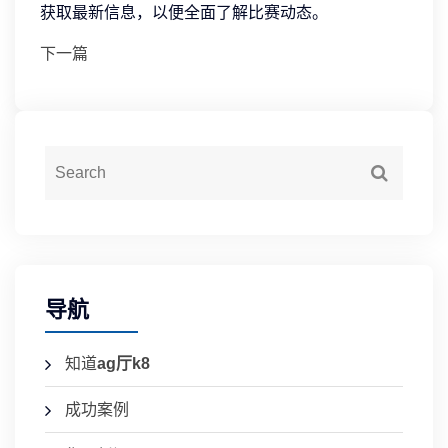
获取最新信息，以便全面了解比赛动态。
下一篇
导航
知道
ag厅k8
成功案例