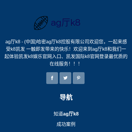
ag厅k8 - (中国)哈密ag厅k8控股有限公司欢迎您，一起来感
受k8凯发 一触即发带来的快乐！欢迎来到ag厅k8和我们一
起体验凯发k8娱乐官网入口、凯发国际k8官网登录最优质的
在线服务！！！
导航
知道
ag厅k8
成功案例