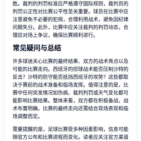
胜。裁判的判罚标准应严格遵守国际规则，裁判员的
判罚公正性对比赛公平性至关重要。球员在比赛中应
注意避免不必要的犯规，合理利用战术，避免因纪律
问题失分。此外，比赛中应关注裁判的判罚动态，合
理应对场上争议，确保比赛顺利进行。
常见疑问与总结
许多球迷关心比赛的最终结果、双方的战术亮点以及
可能的比赛走向。西班牙的控球战术能否压制沙特的
反击？沙特的防守能否抵挡西班牙的攻势？这些都取
决于赛前的战术准备和临场发挥。值得注意的是，比
赛中任何突发情况如伤病、裁判判罚或天气变化都可
能影响比赛结果。整体来看，双方都在积极备战，战
术布置明确，比赛的最终走向还需结合现场表现和临
场调整而定。
需要提醒的是，足球比赛受多种因素影响，信息可能
随官方公布和比赛进程而变化。读者应关注官方渠道