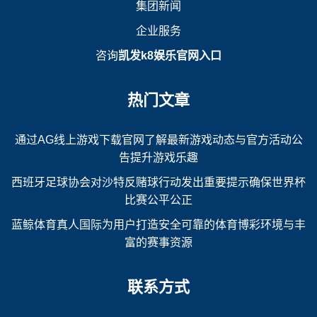
集团新闻
企业服务
咨询
凯发k8娱乐官网入口
热门文章
通过AG线上游戏下载官网了解最新游戏动态与官方活动公
告提升游戏乐趣
西班牙足球协会对沙特反赌球行动发出重要提示确保世界杯
比赛公平公正
蓝鲸体育真人国际为用户打造安全可靠的体育博彩环境与丰
富的赛事资源
联系方式