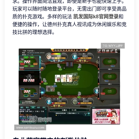
求。操作界面简洁直观，即使是新手也能快速上手。
玩家可以随时随地登录平台，无需出门即可享受高品
质的扑克游戏。多样的玩法
凯发国际k8官网登录
和
便捷的操作，让德州扑克真人视讯成为休闲娱乐和竞
技比拼的理想选择。