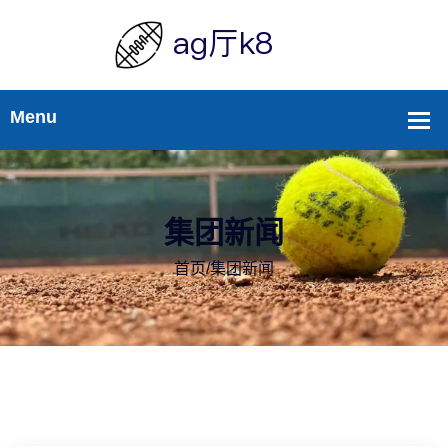
集团新闻
首页
/
集团新闻