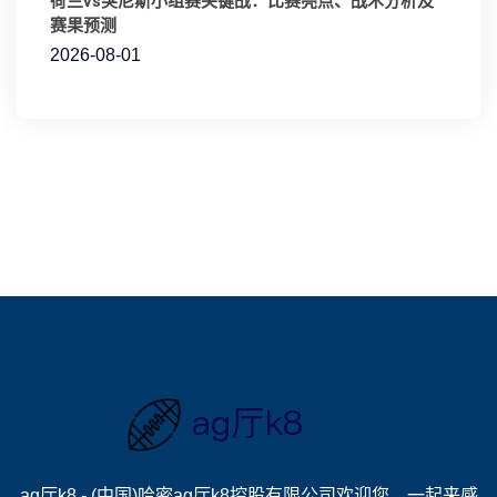
荷兰vs突尼斯小组赛关键战：比赛亮点、战术分析及
赛果预测
2026-08-01
ag厅k8 - (中国)哈密ag厅k8控股有限公司欢迎您，一起来感