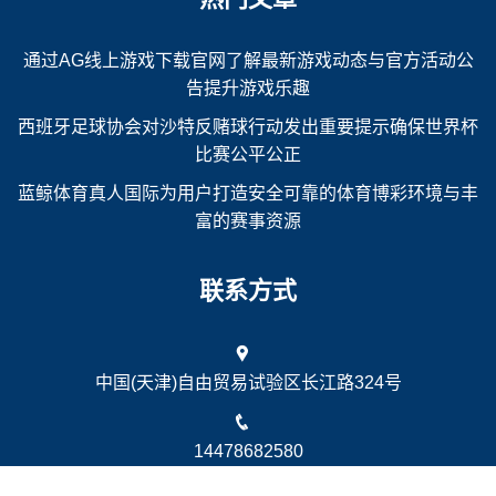
通过AG线上游戏下载官网了解最新游戏动态与官方活动公
告提升游戏乐趣
西班牙足球协会对沙特反赌球行动发出重要提示确保世界杯
比赛公平公正
蓝鲸体育真人国际为用户打造安全可靠的体育博彩环境与丰
富的赛事资源
联系方式
中国(天津)自由贸易试验区长江路324号
14478682580