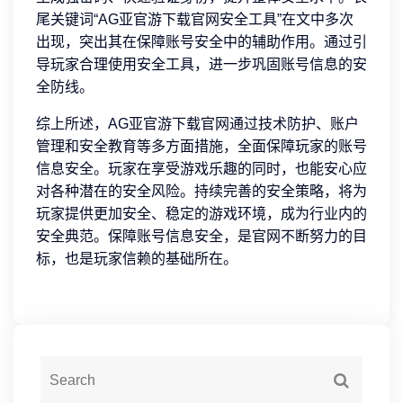
尾关键词“AG亚官游下载官网安全工具”在文中多次
出现，突出其在保障账号安全中的辅助作用。通过引
导玩家合理使用安全工具，进一步巩固账号信息的安
全防线。
综上所述，AG亚官游下载官网通过技术防护、账户
管理和安全教育等多方面措施，全面保障玩家的账号
信息安全。玩家在享受游戏乐趣的同时，也能安心应
对各种潜在的安全风险。持续完善的安全策略，将为
玩家提供更加安全、稳定的游戏环境，成为行业内的
安全典范。保障账号信息安全，是官网不断努力的目
标，也是玩家信赖的基础所在。