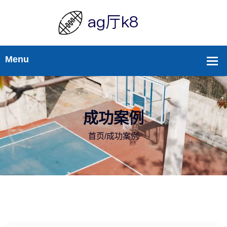
成功案例
首页
/
成功案例