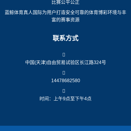
比赛公平公正
蓝鲸体育真人国际为用户打造安全可靠的体育博彩环境与丰
富的赛事资源
联系方式
中国(天津)自由贸易试验区长江路324号
14478682580
时间：上午9点至下午4点