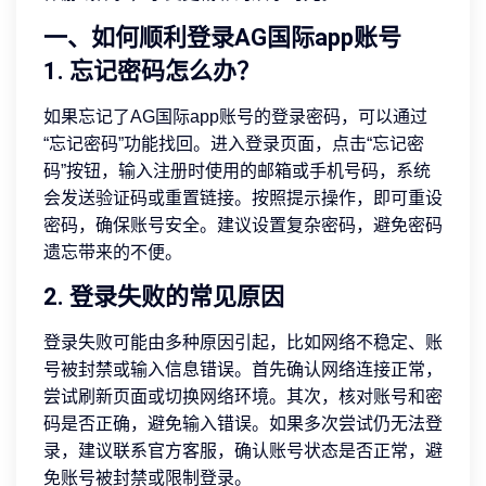
一、如何顺利登录AG国际app账号
1. 忘记密码怎么办？
如果忘记了AG国际app账号的登录密码，可以通过
“忘记密码”功能找回。进入登录页面，点击“忘记密
码”按钮，输入注册时使用的邮箱或手机号码，系统
会发送验证码或重置链接。按照提示操作，即可重设
密码，确保账号安全。建议设置复杂密码，避免密码
遗忘带来的不便。
2. 登录失败的常见原因
登录失败可能由多种原因引起，比如网络不稳定、账
号被封禁或输入信息错误。首先确认网络连接正常，
尝试刷新页面或切换网络环境。其次，核对账号和密
码是否正确，避免输入错误。如果多次尝试仍无法登
录，建议联系官方客服，确认账号状态是否正常，避
免账号被封禁或限制登录。