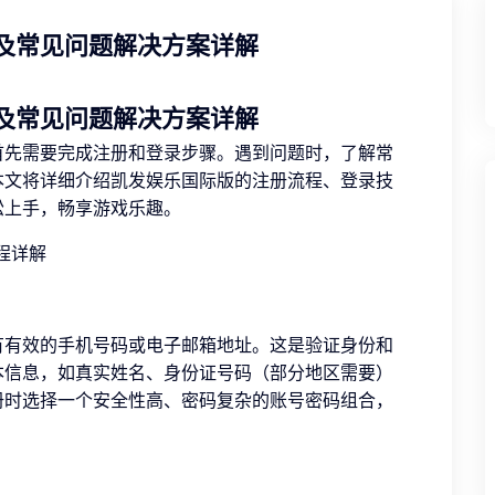
及常见问题解决方案详解
及常见问题解决方案详解
首先需要完成注册和登录步骤。遇到问题时，了解常
本文将详细介绍凯发娱乐国际版的注册流程、登录技
松上手，畅享游戏乐趣。
程详解
有有效的手机号码或电子邮箱地址。这是验证身份和
本信息，如真实姓名、身份证号码（部分地区需要）
册时选择一个安全性高、密码复杂的账号密码组合，