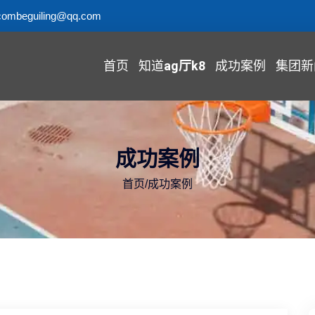
combeguiling@qq.com
首页
知道
ag厅k8
成功案例
集团新
成功案例
首页
/
成功案例