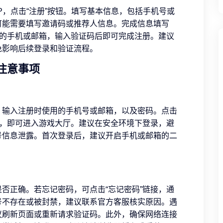
P，点击“注册”按钮。填写基本信息，包括手机号或
可能需要填写邀请码或推荐人信息。完成信息填写
你的手机或邮箱，输入验证码后即可完成注册。建议
免影响后续登录和验证流程。
注意事项
，输入注册时使用的手机号或邮箱，以及密码。点击
确，即可进入游戏大厅。建议在安全环境下登录，避
号信息泄露。首次登录后，建议开启手机或邮箱的二
否正确。若忘记密码，可点击“忘记密码”链接，通
号不存在或被封禁，建议联系官方客服核实原因。遇
议刷新页面或重新请求验证码。此外，确保网络连接