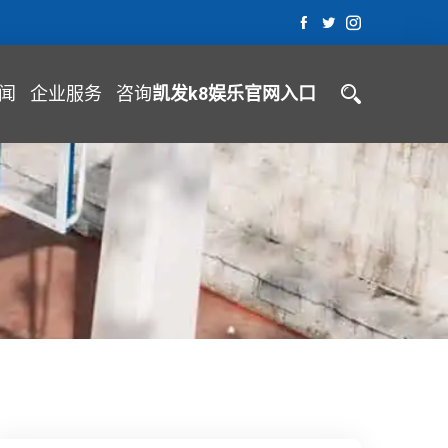
闻
企业服务
咨询
凯发k8娱乐官网入口