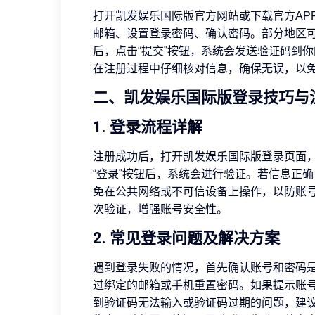
打开凯发娱乐国际版官方网站或下载官方AP
邮箱、设置登录密码、确认密码。部分地区
后，点击“提交”按钮，系统会发送验证码到
在注册过程中仔细核对信息，确保无误，以
二、凯发娱乐国际版登录技巧与
1. 登录流程详解
注册成功后，打开凯发娱乐国际版登录页面
“登录”按钮后，系统会进行验证。若信息正
免在公共网络或不可信设备上操作，以防账
次验证，增强账号安全性。
2. 常见登录问题及解决方案
遇到登录失败的情况，首先确认账号和密码是
过绑定的邮箱或手机重置密码。如果提示账
到验证码无法输入或验证码过期的问题，建