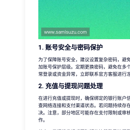
1. 账号安全与密码保护
为了保障账号安全，建议设置复杂密码，避
加账号保护层级。定期更换密码，避免在多
常登录或资金异常，立即联系官方客服进行
2. 充值与提现问题处理
在进行充值或提现时，确保绑定的银行账户
查网络连接和支付渠道状态。若问题持续存
决。注意，部分地区可能存在支付限制或审
作。