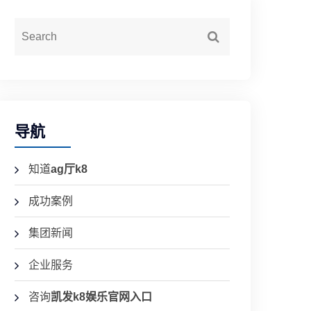
导航
知道
ag厅k8
成功案例
集团新闻
企业服务
咨询
凯发k8娱乐官网入口