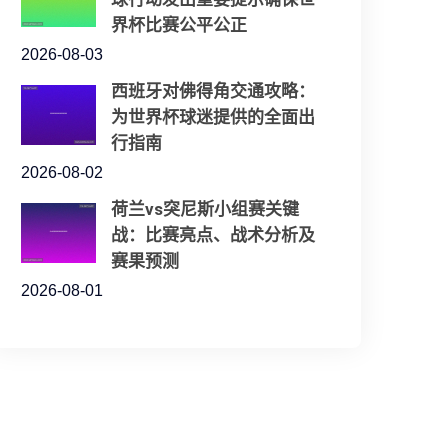
界杯比赛公平公正
2026-08-03
西班牙对佛得角交通攻略：
为世界杯球迷提供的全面出
行指南
2026-08-02
荷兰vs突尼斯小组赛关键
战：比赛亮点、战术分析及
赛果预测
2026-08-01