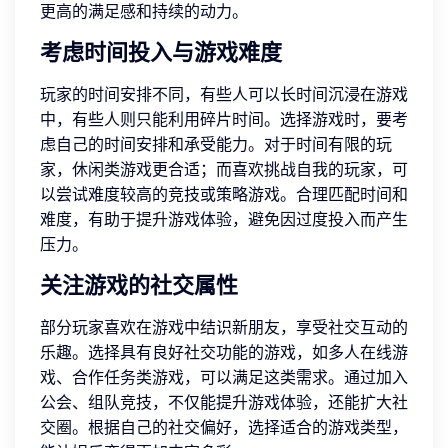
更高的满足感和持续的动力。
考虑时间投入与游戏难度
玩家的时间安排不同，有些人可以长时间沉浸在游戏
中，有些人则只能利用碎片时间。选择游戏时，要考
虑自己的时间安排和承受能力。对于时间有限的玩
家，休闲类游戏更合适；而喜欢挑战自我的玩家，可
以尝试难度较高的竞技或策略游戏。合理匹配时间和
难度，有助于提升游戏体验，避免因过度投入而产生
压力。
关注游戏的社交属性
部分玩家喜欢在游戏中结识新朋友，享受社交互动的
乐趣。选择具有良好社交功能的游戏，如多人在线游
戏、合作任务类游戏，可以满足这类需求。通过加入
公会、组队竞技，不仅能提升游戏体验，还能扩大社
交圈。根据自己的社交偏好，选择适合的游戏类型，