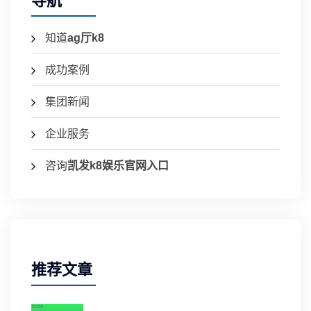
导航
知道
ag厅k8
成功案例
集团新闻
企业服务
咨询
凯发k8娱乐官网入口
推荐文章