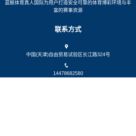
蓝鲸体育真人国际为用户打造安全可靠的体育博彩环境与丰
富的赛事资源
联系方式
中国(天津)自由贸易试验区长江路324号
14478682580
时间：上午9点至下午4点
Copyright © 2026 - 版权所有
ag厅k8 - (中国)哈密ag厅k8控股有