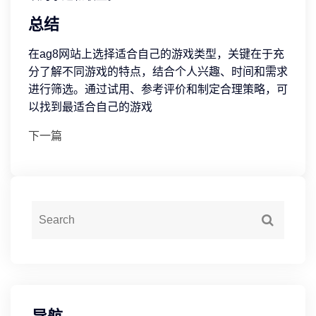
总结
在ag8网站上选择适合自己的游戏类型，关键在于充
分了解不同游戏的特点，结合个人兴趣、时间和需求
进行筛选。通过试用、参考评价和制定合理策略，可
以找到最适合自己的游戏
下一篇