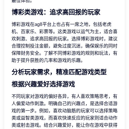
最佳体验。
博彩类游戏：追求高回报的玩家
博彩游戏在ag8平台上也占有一席之地，包括老虎
机、百家乐、彩票等。这类游戏以运气为主，适合喜
欢刺激、追求高回报的玩家。选择博彩游戏时，建议
合理控制投注金额，避免过度沉迷，确保娱乐的同时
保障财务安全。了解不同博彩游戏的规则和玩法，有
助于提升获胜的几率和游戏的乐趣。
分析玩家需求，精准匹配游戏类型
根据兴趣爱好选择游戏
不同玩家对游戏的偏好各异，有人喜欢策略思考，有
人偏爱动作刺激。明确自己的兴趣点，是选择合适游
戏的第一步。例如，喜欢动脑筋的玩家可以选择策略
类或益智类游戏，而喜欢快速反应的玩家则适合动作
类或射击游戏。结合兴趣爱好，能让你在游戏中获得