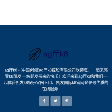
ag厅k8 - (中国)哈密ag厅k8控股有限公司欢迎您，一起来感
受k8凯发 一触即发带来的快乐！欢迎来到ag厅k8和我们一
起体验凯发k8娱乐官网入口、凯发国际k8官网登录最优质的
在线服务！！！