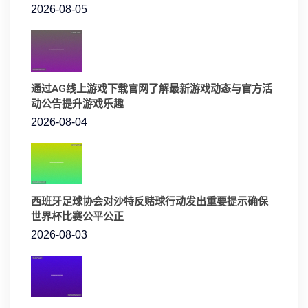
2026-08-05
通过AG线上游戏下载官网了解最新游戏动态与官方活
动公告提升游戏乐趣
2026-08-04
西班牙足球协会对沙特反赌球行动发出重要提示确保
世界杯比赛公平公正
2026-08-03