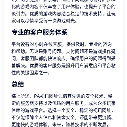
化的游戏内容不仅丰富了用户体验，也提升了平台的
吸引力。优质的游戏内容结合稳定的技术支持，让玩
家可以尽情享受每一次游戏时光。
专业的客户服务体系
平台设有24小时在线客服，提供及时、专业的咨询
和帮助。无论是账号问题、支付问题还是游戏操作疑
问，客服团队都能快速响应，确保用户的问题得到妥
善解决。优质的客户服务是提升用户满意度和平台粘
性的关键因素之一。
总结
综上所述，PA视讯网址凭借其先进的安全技术、稳
定的服务器支持以及优质的用户服务，成为众多玩家
信赖的游戏平台。选择一个安全、稳定的视讯网址，
不仅能保障个人信息和资金安全，还能带来更流畅、
更愉快的游戏体验。未来，随着技术的不断发展，