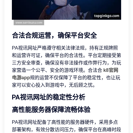
合法合规运营，确保平台安全
PA视讯网址严格遵守相关法律法规，持有正规牌照
和运营许可证，确保平台的合法性。平台定期接受第
三方安全审查，确保没有非法操作或作弊行为，为玩
家营造一个公平、安全的游戏环境。合法合
k8官网
电游app
规的运营不仅保障了平台的稳定性，也让玩
家可以安心投入到游戏中，无后顾之忧。
PA视讯网址的稳定性分析
高性能服务器保障流畅体验
PA视讯网址配备了高性能的服务器硬件，采用多点
部署架构，有效分散访问压力，确保平台在高峰时段