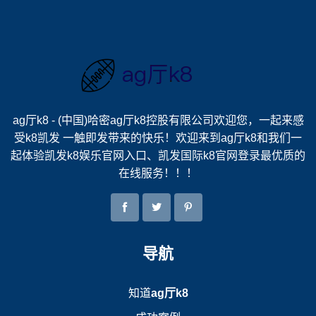
ag厅k8 - (中国)哈密ag厅k8控股有限公司欢迎您，一起来感
受k8凯发 一触即发带来的快乐！欢迎来到ag厅k8和我们一
起体验凯发k8娱乐官网入口、凯发国际k8官网登录最优质的
在线服务！！！
导航
知道
ag厅k8