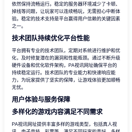
依然保持流畅运行。稳定的服务器环境减少了卡顿、
掉线等问题，让玩家可以连续畅玩，无需担心中断体
验。稳定的技术支持是平台赢得用户信赖的关键因素
之一。
技术团队持续优化平台性能
平台拥有专业的技术团队，定期对系统进行维护和优
化，及时修复潜在的漏洞和性能瓶颈。通过不断升级
硬件设备和优化软件架构，PA视讯网址确保平台的
持续稳定运行。技术团队的专业能力和快速响应能
力，为玩家提供了坚实的保障，让游戏体验更加顺畅
无忧。
用户体验与服务保障
多样化的游戏内容满足不同需求
PA视讯网址提供丰富多样的游戏类型，包括真人视
讯、电子竞技、彩票等，满足不同玩家的喜好。多样