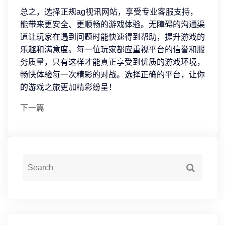
总之，选择正规ag视讯网站，享受专业客服支持，
能带来更安全、更顺畅的游戏体验。无障碍的沟通渠
道让玩家在遇到问题时能快速得到帮助，提升游戏的
乐趣和满意度。每一位玩家都应重视平台的信誉和服
务质量，只有这样才能真正享受到优质的游戏环境，
畅快体验每一次精彩的对战。选择正确的平台，让你
的游戏之旅更加精彩纷呈！
下一篇