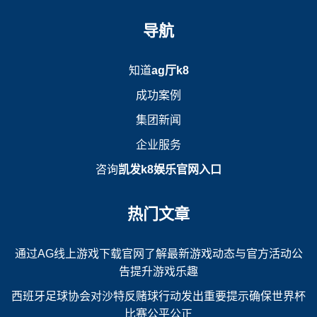
导航
知道
ag厅k8
成功案例
集团新闻
企业服务
咨询
凯发k8娱乐官网入口
热门文章
通过AG线上游戏下载官网了解最新游戏动态与官方活动公
告提升游戏乐趣
西班牙足球协会对沙特反赌球行动发出重要提示确保世界杯
比赛公平公正