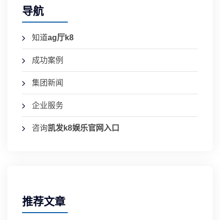
导航
知道
ag厅k8
成功案例
集团新闻
企业服务
咨询
凯发k8娱乐官网入口
推荐文章