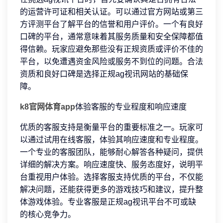
的运营许可证和相关认证。可以通过官方网站或第三
方评测平台了解平台的信誉和用户评价。一个有良好
口碑的平台，通常意味着其服务质量和安全保障都值
得信赖。玩家应避免那些没有正规资质或评价不佳的
平台，以免遭遇资金风险或服务不到位的问题。合法
资质和良好口碑是选择正规ag视讯网站的基础保
障。
k8官网体育app
体验客服的专业程度和响应速度
优质的客服支持是衡量平台的重要标准之一。玩家可
以通过试用在线客服，体验其响应速度和专业程度。
一个专业的客服团队，能够耐心解答各种疑问，提供
详细的解决方案。响应速度快、服务态度好，说明平
台重视用户体验。选择客服支持优质的平台，不仅能
解决问题，还能获得更多的游戏技巧和建议，提升整
体游戏体验。专业客服是正规ag视讯平台不可或缺
的核心竞争力。