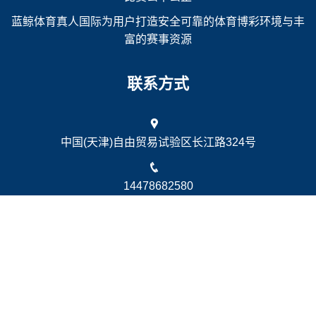
蓝鲸体育真人国际为用户打造安全可靠的体育博彩环境与丰
富的赛事资源
联系方式
中国(天津)自由贸易试验区长江路324号
14478682580
时间：上午9点至下午4点