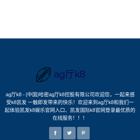
ag厅k8 - (中国)哈密ag厅k8控股有限公司欢迎您，一起来感
受k8凯发 一触即发带来的快乐！欢迎来到ag厅k8和我们一
起体验凯发k8娱乐官网入口、凯发国际k8官网登录最优质的
在线服务！！！